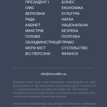
ПРЕЗИДЕНТ І
БІЗНЕС
ОФІС
ЕКОНОМІКА
ВЕРХОВНА
КУЛЬТУРА
РАДА
НАУКА
КАБІНЕТ
НАЦІОНАЛЬНА
МІНІСТРІВ
БЕЗПЕКА
ГОЛОВИ
ПОЛІТИКА
ОБЛАДМІНІСТРАЦІЙ
ПРАВО
МЕРИ МІСТ
СУСПІЛЬСТВО
ВСІ ПЕРСОНИ
ФІНАНСИ
info@slovoidilo.ua
Використання будь-яких матеріалів, розміщених на сайті,
дозволяється при вказуванні посилання (для інтернет-видань
— гіперпосилання) на www.slovoidilo.ua. Посилання
(гіперпосилання) обов’язкове незалежно від повного або
часткового використання матеріалів.
Аналітична інформація про обіцянки політиків і чиновників,