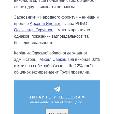
виконала більше половини своїх обіцянок і
лише одну – виконати не змогла.
Засновники «Народного фронту» – нинішній
прем'єр
Арсеній Яценюк
і глава РНБО
Олександр Турчинов
– мають практично
однакові показники відповідальності та
безвідповідальності.
Керівник Одеської обласної державної
адміністрації
Міхеіл Саакашвілі
виконав 32%
взятих на себе зобов'язань. Ще 12% своїх
обіцянок екс-президент Грузії провалив.
ЧИТАЙТЕ У TELEGRAM
найважливіше від «Слово і діло»