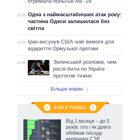
отримала польські МіГ-29
Одна з наймасштабніших атак року:
12:22
частина Одеси залишилася без
світла
Іран висунув США нові вимоги для
11:54
відкриття Ормузької протоки
Зеленський розповів, чим
11:48
росія била по Україні
протягом тижня
Більше новин
ІНФОГРАФІКА
 як
Від 1 місяця – до 5
и за
років: хто і як довго
обіймав посаду
2027-
керівника СЗР