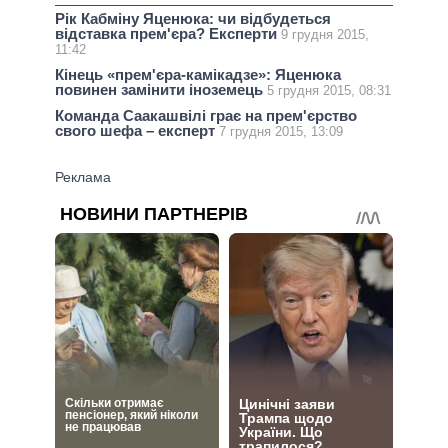
Рік Кабміну Яценюка: чи відбудеться
відставка прем'єра? Експерти
9 грудня 2015,
11:42
Кінець «прем'єра-камікадзе»: Яценюка
повинен замінити іноземець
5 грудня 2015, 08:31
Команда Саакашвілі грає на прем'єрство
свого шефа – експерт
7 грудня 2015, 13:09