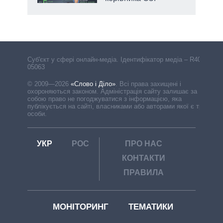
Cуб'єкт у сфері онлайн-медіа. Ідентифікатор медіа – R40-
05063
© 2009—2026
«Слово і Діло»
.
Всі права захищені і
охороняються законом. Адміністрація сайту залишає за
собою право не погоджуватися з інформацією, яка
публікується на сайті, власниками або авторами якої є треті
особи.
УКР
РОС
ПРО НАС
КОНТАКТИ
ПРАВИЛА
МОНІТОРИНГ
ТЕМАТИКИ