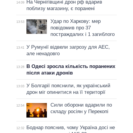
На Чернігівщині дрон рф вдарив
14:09
поблизу магазину, є поранені
Удар по Харкову: мер
13:53
повідомив про 37
постраждалих і 1 загиблого
У Румунії відвели загрозу для АЕС,
13:41
але ненадовго
В Одесі зросла кількість поранених
13:28
після атаки дронів
У Болгарії пояснили, як український
13:03
дрон міг опинитися на її території
Сили оборони вдарили по
12:54
складу росіян у Перекопі
Боднар пояснив, чому Україна досі не
12:32