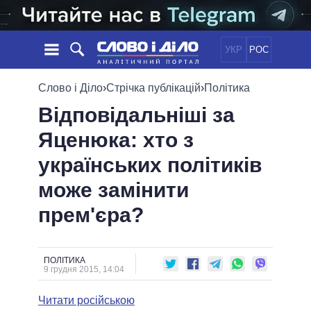
УКР
РОС
НОВИНИ
Слово і Діло
›
Стрічка публікацій
›
Політика
Відповідальніші за
ОБIЦЯНКИ
СТРІЧКА
ПОЛІТИКА
Яценюка: хто з
ПОДІЇ
ЕКОНОМІКА
ПОЛIТИКИ
українських політиків
СТАТТІ
СУСПІЛЬСТВО
ІНФОГРАФІКА
ДУМКИ
СВІТ
УСІ ПОЛІТИКИ
може замінити
ОГЛЯДИ
ПРЕЗИДЕНТ І ОФІС
прем'єра?
ВІДЕО
ДАЙДЖЕСТИ
ВЕРХОВНА РАДА
ПІДТРИМАТИ
КАБІНЕТ МІНІСТРІВ
ГОЛОВИ ОБЛАДМІНІСТРАЦІЙ
ПОЛІТИКА
ПОРІВНЯННЯ ПОЛІТИКІВ
9 грудня 2015, 14:04
МЕРИ МІСТ
Читати російською
ВСІ ПЕРСОНИ