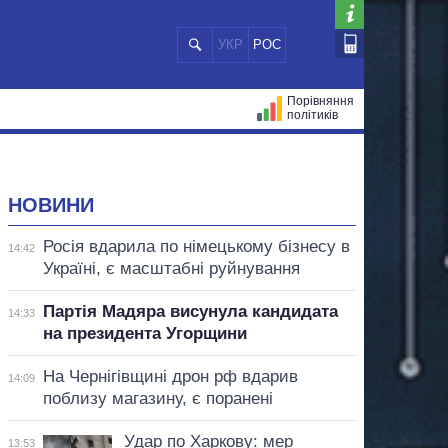
УКР
РОС
Порівняння
політиків
ЦІЙ
МЕРИ МІСТ
ВСІ ПЕРСОНИ
НОВИНИ
Росія вдарила по німецькому бізнесу в
14:42
Україні, є масштабні руйнування
Партія Мадяра висунула кандидата
14:33
на президента Угорщини
На Чернігівщині дрон рф вдарив
14:09
поблизу магазину, є поранені
Удар по Харкову: мер
13:53