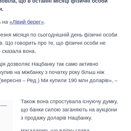
овіла, що в останні місяці фізичні особи
и.
ь на
«Лівий берег»
.
резня місяця по сьогоднішній день фізичні особи
. Що говорить про те, що фізичні особи не
– сказала вона.
Скільки картоплі
вирощували в
ія дозволяє Нацбанку так само активно
Україні до і під час
упив на міжбанку з початку року більш ніж
великої війни
(вересня – Ред.) Ми купили 190 млн доларів», –
Також вона спростувала існуючу думку,
що банки силою заганяють на аукціони
з продажу доларів Нацбанку.
Нагадаємо, що влітку глава