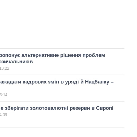
ропонує альтернативне рішення проблем
озичальників
13:22
жадати кадрових змін в уряді й Нацбанку –
6:14
е зберігати золотовалютні резерви в Європі
4:09