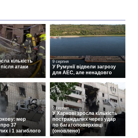
осла кількість
9 серпня
після атаки
У Румунії відвели загрозу
для АЕС, але ненадовго
9 серпня
У Харкові зросла кількість
ркову: мер
постраждалих через удар
про 37
по багатоповерхівці
их і 1 загиблого
(оновлено)