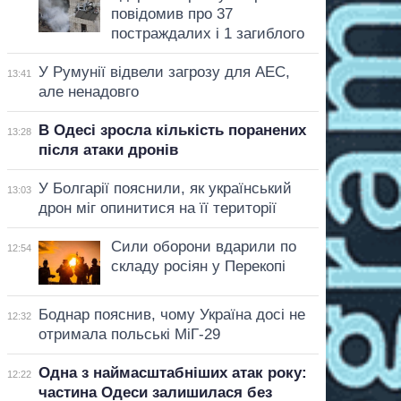
повідомив про 37
постраждалих і 1 загиблого
У Румунії відвели загрозу для АЕС,
13:41
але ненадовго
В Одесі зросла кількість поранених
13:28
після атаки дронів
У Болгарії пояснили, як український
13:03
дрон міг опинитися на її території
Сили оборони вдарили по
12:54
складу росіян у Перекопі
Боднар пояснив, чому Україна досі не
12:32
отримала польські МіГ-29
Одна з наймасштабніших атак року:
12:22
частина Одеси залишилася без