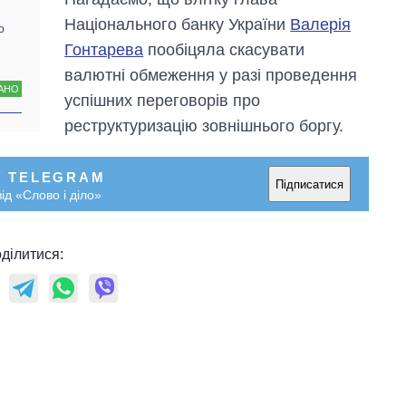
Національного банку України
Валерія
ю
Гонтарева
пообіцяла скасувати
валютні обмеження у разі проведення
АНО
успішних переговорів про
реструктуризацію зовнішнього боргу.
У TELEGRAM
Підписатися
ід «Слово і діло»
ділитися: