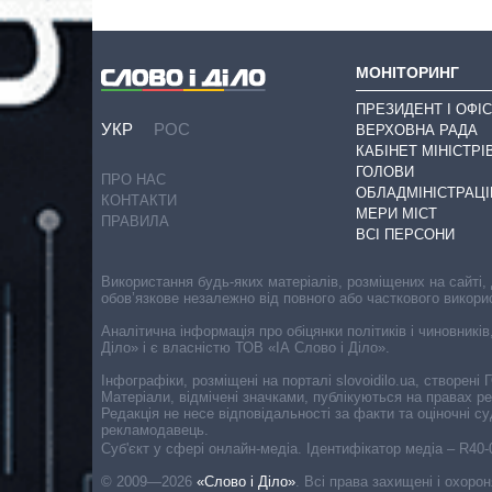
МОНІТОРИНГ
ПРЕЗИДЕНТ І ОФІС
УКР
РОС
ВЕРХОВНА РАДА
КАБІНЕТ МІНІСТРІ
ГОЛОВИ
ПРО НАС
ОБЛАДМІНІСТРАЦІ
КОНТАКТИ
МЕРИ МІСТ
ПРАВИЛА
ВСІ ПЕРСОНИ
Використання будь-яких матеріалів, розміщених на сайті,
обов’язкове незалежно від повного або часткового викори
Аналітична інформація про обіцянки політиків і чиновників
Діло» і є власністю ТОВ «ІА Слово і Діло».
Інфографіки, розміщені на порталі slovoidilo.ua, створен
Матеріали, відмічені значками, публікуються на правах р
Редакція не несе відповідальності за факти та оціночні 
рекламодавець.
Cуб'єкт у сфері онлайн-медіа. Ідентифікатор медіа – R40
© 2009—2026
«Слово і Діло»
.
Всі права захищені і охоро