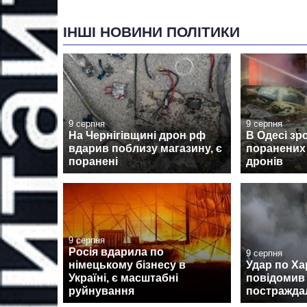
ІНШІ НОВИНИ ПОЛІТИКИ
9 серпня
9 серпня
На Чернігівщині дрон рф
В Одесі зр
вдарив поблизу магазину, є
поранених 
поранені
дронів
9 серпня
Росія вдарила по
9 серпня
німецькому бізнесу в
Удар по Ха
Україні, є масштабні
повідомив 
руйнування
постраждал