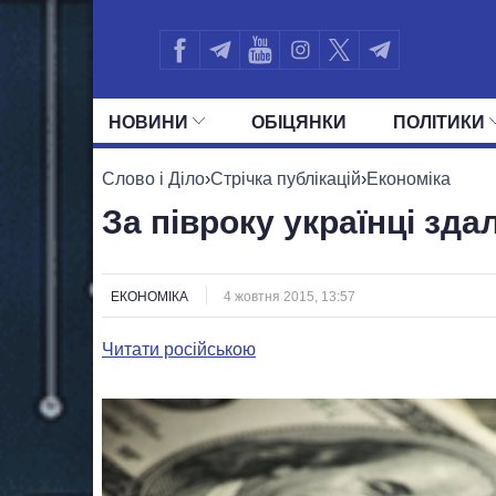
НОВИНИ
ОБIЦЯНКИ
ПОЛIТИКИ
УСІ ПОЛІТИКИ
ПРЕЗИДЕНТ І ОФ
Слово і Діло
›
Стрічка публікацій
›
Економіка
За півроку українці зда
ЕКОНОМІКА
4 жовтня 2015, 13:57
Читати російською