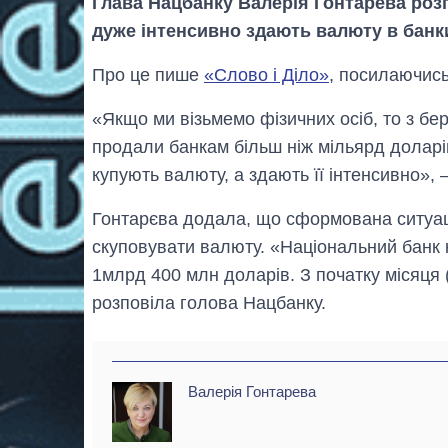
Глава Нацбанку Валерія Гонтарева розп
дуже інтенсивно здають валюту в банк
Про це пише
«Слово і Діло»
, посилаючис
«Якщо ми візьмемо фізичних осіб, то з бе
продали банкам більш ніж мільярд доларів
купують валюту, а здають її інтенсивно», 
Гонтарєва додала, що сформована ситуац
скуповувати валюту. «Національний банк к
1млрд 400 млн доларів. З початку місяця 
розповіла голова Нацбанку.
Валерія Гонтарева