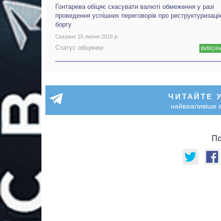
Гонтарева обіцяє скасувати валюті обмеження у разі
проведення успішних переговорів про реструктуризаці
боргу
Сказано 15 липня 2015 р.
Статус обіцянки:
ВИКОН
ЧИТАЙТЕ 
найважливіше в
По