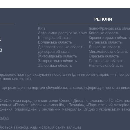
РЕГІОНИ
Київ
Івано-Франківська обл
Автономна республіка Крим
Київська область
Вінницька область
Кіровоградська област
В
Волинська область
Луганська область
Дніпропетровська область
Львівська область
Й
Донецька область
Миколаївська область
Житомирська область
Одеська область
Закарпатська область
Полтавська область
Запорізька область
Рівненська область
 дозволяється при вказуванні посилання (для інтернет-видань — гіперпоси
стання матеріалів.
, що розміщені на порталі slovoidilo.ua, а також інформація про стан вик
і ГО «Система народного контролю Слово і Діло» і є власністю ГО «Систе
еклами: «Промо», «Новини компаній», «Позиція», «Партнерський матеріал
судження, оприлюднені у рекламних матеріалах. Згідно з українським зак
-05063
няються законом. Адміністрація сайту залишає