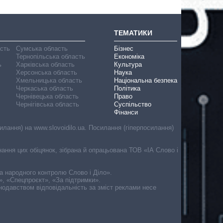
ТЕМАТИКИ
асть
Сумська область
Бізнес
Тернопільська область
Економіка
ь
Харківська область
Культура
Херсонська область
Наука
Хмельницька область
Національна безпека
Черкаська область
Політика
Чернівецька область
Право
Чернігівська область
Суспільство
Фінанси
лання) на www.slovoidilo.ua. Посилання (гіперпосилання)
онання цих обіцянок, зібрана й опрацьована ТОВ «ІА Слово і
ма народного контролю Слово і Діло».
», «Спецпроєкт», «За підтримки».
онодавством відповідальність за зміст реклами несе