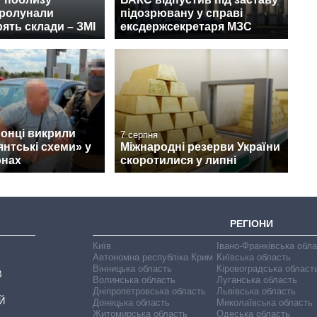
пролунали
підозрювану у справі
рять склади – ЗМІ
ексдержсекретаря МЗС
онці викрили
7 серпня
янтські схеми» у
Міжнародні резерви України
онах
скоротилися у липні
РЕГІОНИ
Київ
Івано-Франківська обл
Автономна республіка Крим
Київська область
Вінницька область
Кіровоградська област
В
Волинська область
Луганська область
Дніпропетровська область
Львівська область
Й
Донецька область
Миколаївська область
Житомирська область
Одеська область