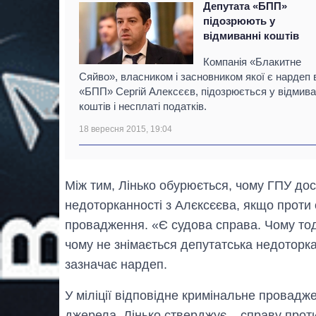
Депутата «БПП»
підозрюють у
відмиванні коштів
Компанія «Блакитне
Сяйво», власником і засновником якої є нардеп 
«БПП» Сергій Алексєєв, підозрюється у відмива
коштів і несплаті податків.
18 вересня 2015, 19:04
Між тим, Лінько обурюється, чому ГПУ дос
недоторканності з Алєксєєва, якщо проти
провадження. «Є судова справа. Чому тод
чому не знімається депутатська недоторка
зазначає нардеп.
У міліції відповідне кримінальне провад
джерела, Лінько стверджує – справу прот