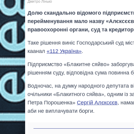
Дмитро Лінько
Долю скандально відомого підприємств
перейменування мало назву «Алєксєєв,
правоохоронні органи, суд та кредитор
Таке рішення виніс Господарський суд мі
каанал
«112 Україна»
.
Підприємство «Блакитне сяйво» заборгува
рішенням суду, відповідна сума повинна б
Водночас, на думку народного депутата в
очільники «Блакитного сяйва», одним із з
Петра Порошенка»
Сергій Алєксєєв
, нама
аби не виплачувати борги.