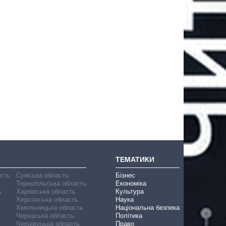
ТЕМАТИКИ
асть
Сумська область
Бізнес
Тернопільська область
Економіка
ь
Харківська область
Культура
Херсонська область
Наука
Хмельницька область
Національна безпека
Черкаська область
Політика
Чернівецька область
Право