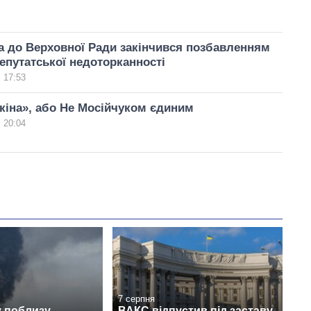
а до Верховної Ради закінчився позбавленням
епутатської недоторканності
 17:53
іна», або Не Мосійчуком єдиним
 20:04
7 серпня
у поблизу
ВАКС відпустив під заставу