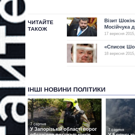
Візит Шокін
ЧИТАЙТЕ
Мосійчука д
ТАКОЖ
17 вересня 2015,
«Список Шок
18 вересня 2015,
ІНШІ НОВИНИ ПОЛІТИКИ
7 серпня
У Запорізькій області ворог
7 серпня
обстріляв рятувальників,
У Брянськ