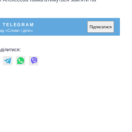
У TELEGRAM
Підписатися
ід «Слово і діло»
ділитися: