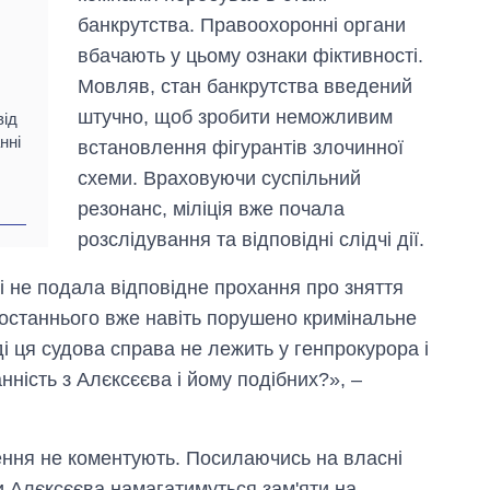
банкрутства. Правоохоронні органи
вбачають у цьому ознаки фіктивності.
Мовляв, стан банкрутства введений
штучно, щоб зробити неможливим
від
нні
встановлення фігурантів злочинної
схеми. Враховуючи суспільний
резонанс, міліція вже почала
розслідування та відповідні слідчі дії.
і не подала відповідне прохання про зняття
 останнього вже навіть порушено кримінальне
і ця судова справа не лежить у генпрокурора і
нність з Алєксєєва і йому подібних?», –
ження не коментують. Посилаючись на власні
и Алєксєєва намагатимуться зам'яти на