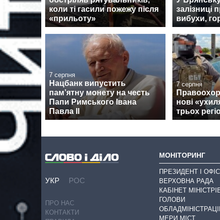
коли ті гасили пожежу після
залізниці 
«прильоту»
вибухи, го
7 серпня
Нацбанк випустить
7 серпня
пам’ятну монету на честь
Правоохор
Папи Римського Івана
нові «ухил
Павла II
трьох регі
МОНІТОРИНГ
ПРЕЗИДЕНТ І ОФІС
УКР
РОС
ВЕРХОВНА РАДА
КАБІНЕТ МІНІСТРІ
ГОЛОВИ
ПРО НАС
ОБЛАДМІНІСТРАЦІ
КОНТАКТИ
МЕРИ МІСТ