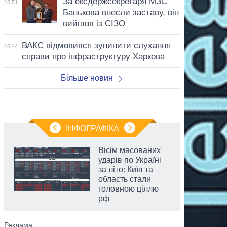
За ексдержсекретаря МЗС
16:51
Банькова внесли заставу, він
вийшов із СІЗО
ВАКС відмовився зупинити слухання
16:44
справи про інфраструктуру Харкова
Більше новин
ІНФОГРАФІКА
Вісім масованих
ударів по Україні
за літо: Київ та
область стали
головною ціллю
рф