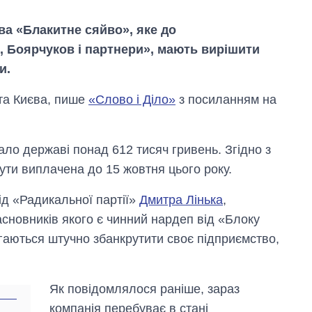
а «Блакитне сяйво», яке до
 Боярчуков і партнери», мають вирішити
и.
ста Києва, пише
«Слово і Діло»
з посиланням на
ло державі понад 612 тисяч гривень. Згідно з
ути виплачена до 15 жовтня цього року.
ід «Радикальної партії»
Дмитра Лінька
,
Від 1 місяця – до 5
асновників якого є чинний нардеп від «Блоку
років: хто і як
довго обіймав
гаються штучно збанкрутити своє підприємство,
посаду керівника
СЗР
Як повідомлялося раніше, зараз
компанія перебуває в стані