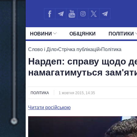
НОВИНИ
ОБIЦЯНКИ
ПОЛIТИКИ
УСІ ПОЛІТИКИ
ПРЕЗИДЕНТ І ОФ
Слово і Діло
›
Стрічка публікацій
›
Політика
Нардеп: справу щодо д
намагатимуться зам'ят
ПОЛІТИКА
1 жовтня 2015, 14:35
Читати російською