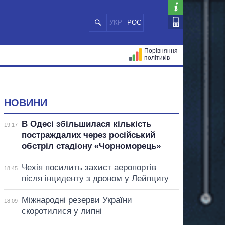
УКР
РОС
Порівняння
політиків
ЦІЙ
МЕРИ МІСТ
ВСІ ПЕРСОНИ
НОВИНИ
В Одесі збільшилася кількість
19:17
постраждалих через російський
обстріл стадіону «Чорноморець»
Чехія посилить захист аеропортів
18:45
після інциденту з дроном у Лейпцигу
Міжнародні резерви України
18:09
скоротилися у липні