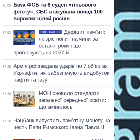
База ФСБ та 6 суден «тіньового
18:05
флоту»: СБС атакували понад 100
ворожих цілей росіян
Дефіцит пам’яті:
ІНФОГРАФІКА
17:52
як зріс попит на чипи за
останні роки і що
прогнозують на 2027-й
Армія рф завдала ударів по 7 об'єктах
17:38
Укрнафти, які забезпечують видобуток
нафти та газу
МОН оновило стандарти
17:29
загальної середньої освіти:
що змінилось
Нацбанк випустить пам’ятну монету на
17:10
честь Папи Римського Івана Павла II