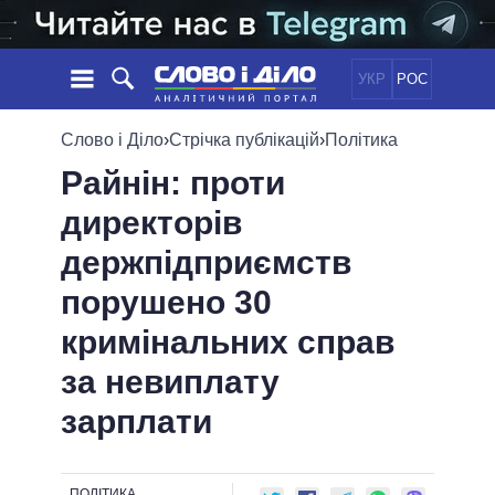
УКР
РОС
НОВИНИ
Слово і Діло
›
Стрічка публікацій
›
Політика
Райнін: проти
ОБIЦЯНКИ
СТРІЧКА
ПОЛІТИКА
директорів
ПОДІЇ
ЕКОНОМІКА
ПОЛIТИКИ
держпідприємств
СТАТТІ
СУСПІЛЬСТВО
ІНФОГРАФІКА
ДУМКИ
СВІТ
УСІ ПОЛІТИКИ
порушено 30
ОГЛЯДИ
ПРЕЗИДЕНТ І ОФІС
кримінальних справ
ВІДЕО
ДАЙДЖЕСТИ
ВЕРХОВНА РАДА
за невиплату
ПІДТРИМАТИ
КАБІНЕТ МІНІСТРІВ
зарплати
ГОЛОВИ ОБЛАДМІНІСТРАЦІЙ
ПОРІВНЯННЯ ПОЛІТИКІВ
МЕРИ МІСТ
ВСІ ПЕРСОНИ
ПОЛІТИКА