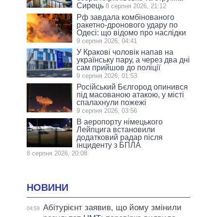
Сирець
8 серпня 2026, 21:12
Рф завдала комбінованого
ракетно-дронового удару по
Одесі: що відомо про наслідки
9 серпня 2026, 04:41
У Кракові чоловік напав на
українську пару, а через два дні
сам прийшов до поліції
9 серпня 2026, 01:53
Російський Бєлгород опинився
під масованою атакою, у місті
спалахнули пожежі
9 серпня 2026, 03:56
В аеропорту німецького
Лейпцига встановили
додатковий радар після
інциденту з БПЛА
8 серпня 2026, 20:08
НОВИНИ
Абітурієнт заявив, що йому змінили
04:59