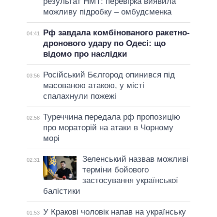
результат НМТ: перевірка виявила
можливу підробку – омбудсменка
Рф завдала комбінованого ракетно-
04:41
дронового удару по Одесі: що
відомо про наслідки
Російський Бєлгород опинився під
03:56
масованою атакою, у місті
спалахнули пожежі
Туреччина передала рф пропозицію
02:58
про мораторій на атаки в Чорному
морі
Зеленський назвав можливі
02:31
терміни бойового
застосування української
балістики
У Кракові чоловік напав на українську
01:53