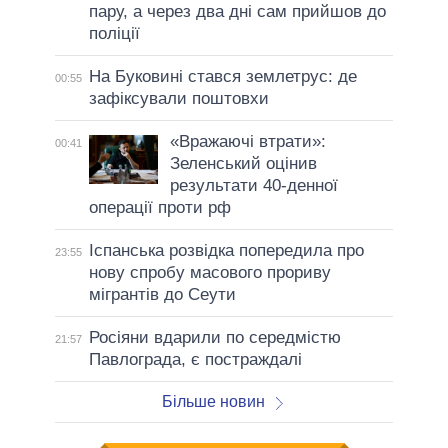
пару, а через два дні сам прийшов до
поліції
На Буковині стався землетрус: де
00:55
зафіксували поштовхи
«Вражаючі втрати»:
00:41
Зеленський оцінив
результати 40-денної
операції проти рф
Іспанська розвідка попередила про
23:55
нову спробу масового прориву
мігрантів до Сеути
Росіяни вдарили по середмістю
21:57
Павлограда, є постраждалі
Більше новин