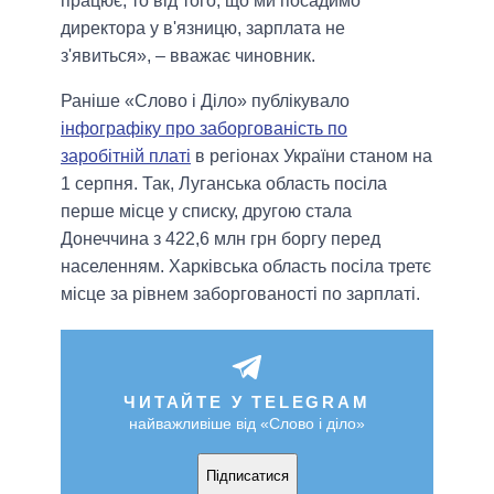
працює, то від того, що ми посадимо
директора у в'язницю, зарплата не
з'явиться», – вважає чиновник.
Раніше «Слово і Діло» публікувало
інфографіку про заборгованість по
заробітній платі
в регіонах України станом на
1 серпня. Так, Луганська область посіла
перше місце у списку, другою стала
Донеччина з 422,6 млн грн боргу перед
населенням. Харківська область посіла третє
місце за рівнем заборгованості по зарплаті.
ЧИТАЙТЕ У TELEGRAM
найважливіше від «Слово і діло»
Підписатися