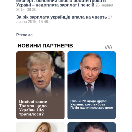
Експерт: основний спосіб робити гроші в
Україні – недоплата зарплат і пенсій
26 червня
2015, 08:30
За рік зарплата українців впала на чверть
27
липня 2015, 18:46