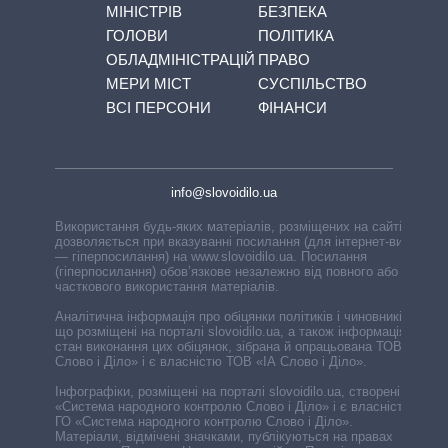
МІНІСТРІВ
БЕЗПЕКА
ГОЛОВИ
ПОЛІТИКА
ОБЛАДМІНІСТРАЦІЙ
ПРАВО
МЕРИ МІСТ
СУСПІЛЬСТВО
ВСІ ПЕРСОНИ
ФІНАНСИ
info@slovoidilo.ua
Використання будь-яких матеріалів, розміщених на сайті,
дозволяється при вказуванні посилання (для інтернет-видань
— гіперпосилання) на www.slovoidilo.ua. Посилання
(гіперпосилання) обов’язкове незалежно від повного або
часткового використання матеріалів.
Аналітична інформація про обіцянки політиків і чиновників,
що розміщені на порталі slovoidilo.ua, а також інформація про
стан виконання цих обіцянок, зібрана й опрацьована ТОВ «ІА
Слово і Діло» і є власністю ТОВ «ІА Слово і Діло».
Інфографіки, розміщені на порталі slovoidilo.ua, створені ГО
«Система народного контролю Слово і Діло» і є власністю
ГО «Система народного контролю Слово і Діло».
Матеріали, відмічені значками, публікуються на правах