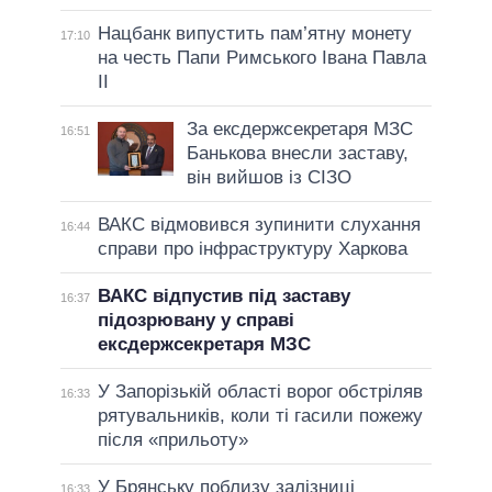
Нацбанк випустить пам’ятну монету
17:10
на честь Папи Римського Івана Павла
II
За ексдержсекретаря МЗС
16:51
Банькова внесли заставу,
він вийшов із СІЗО
ВАКС відмовився зупинити слухання
16:44
справи про інфраструктуру Харкова
ВАКС відпустив під заставу
16:37
підозрювану у справі
ексдержсекретаря МЗС
У Запорізькій області ворог обстріляв
16:33
рятувальників, коли ті гасили пожежу
після «прильоту»
У Брянську поблизу залізниці
16:33