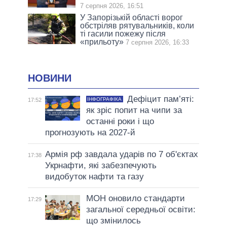
7 серпня 2026, 16:51
У Запорізькій області ворог
обстріляв рятувальників, коли
ті гасили пожежу після
«прильоту»
7 серпня 2026, 16:33
НОВИНИ
Дефіцит пам’яті:
ІНФОГРАФІКА
17:52
як зріс попит на чипи за
останні роки і що
прогнозують на 2027-й
Армія рф завдала ударів по 7 об'єктах
17:38
Укрнафти, які забезпечують
видобуток нафти та газу
МОН оновило стандарти
17:29
загальної середньої освіти:
що змінилось