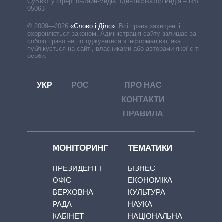
Cуб'єкт у сфері онлайн-медіа. Ідентифікатор медіа – R40-
05063
© 2009—2026
«Слово і Діло»
.
Всі права захищені і
охороняються законом. Адміністрація сайту залишає за
собою право не погоджуватися з інформацією, яка
публікується на сайті, власниками або авторами якої є треті
особи.
УКР
РОС
ПРО НАС
КОНТАКТИ
ПРАВИЛА
МОНІТОРИНГ
ТЕМАТИКИ
ПРЕЗИДЕНТ І
БІЗНЕС
ОФІС
ЕКОНОМІКА
ВЕРХОВНА
КУЛЬТУРА
РАДА
НАУКА
КАБІНЕТ
НАЦІОНАЛЬНА