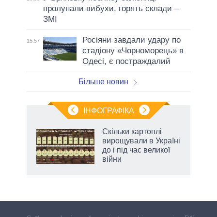
пролунали вибухи, горять склади –
ЗМІ
Росіяни завдали удару по
15:57
стадіону «Чорноморець» в
Одесі, є постраждалий
Більше новин
ІНФОГРАФІКА
 як
Скільки картоплі
и за
вирощували в Україні
до і під час великої
2027-
війни
аспі