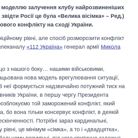
 моделлю залучення клубу найрозвиненіших
звідти Росії це була «Велика вісімка» – Ред.)
вого конфлікту на сході України.
ційному рівні, але спосіб розморозити конфлікт
телеканалу
«112 Україна»
генерал армії
Микола
 що з нашого боку… нашими військовими,
ацьована нова модель врегулювання ситуації,
 З неї формується надзвичайно потужний тиск на
Як змінився
тавників України, в першу чергу Президента
бюджет
розблокуємо той заморожений конфлікт, який
Міністерства
оборони за 13
а, бо вона тільки консервує конфлікт, в деякій
років війни з
ескінченності. Потрібні зараз кардинальні,
росією
рівні, це мінімум «сімка», а то і «двадцятка»,
бальному розумінні, від чого критично залежна