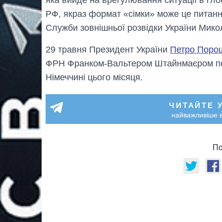
РФ, якраз формат «сімки» може це питанн
Служби зовнішньої розвідки України Мик
29 травня Президент України
Петро Поро
ФРН Франком-Вальтером Штайнмаєром пози
Німеччині цього місяця.
ЧИТАЙТЕ 
найважливіше в
По