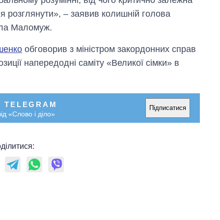
я розглянути», – заявив колишній голова
ола Маломуж.
шенко
обговорив з міністром закордонних справ
ції напередодні саміту «Великої сімки» в
У TELEGRAM
Підписатися
ід «Слово і діло»
ділитися: