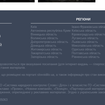
РЕГІОНИ
Київ
Івано-Франківська обл
Автономна республіка Крим
Київська область
Вінницька область
Кіровоградська област
В
Волинська область
Луганська область
Дніпропетровська область
Львівська область
Й
Донецька область
Миколаївська область
Житомирська область
Одеська область
Закарпатська область
Полтавська область
Запорізька область
Рівненська область
 дозволяється при вказуванні посилання (для інтернет-видань — гіперпоси
стання матеріалів.
, що розміщені на порталі slovoidilo.ua, а також інформація про стан вик
і ГО «Система народного контролю Слово і Діло» і є власністю ГО «Систе
еклами: «Промо», «Новини компаній», «Позиція», «Партнерський матеріал
судження, оприлюднені у рекламних матеріалах. Згідно з українським зак
-05063