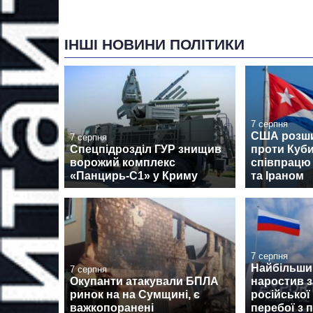
ІНШІ НОВИНИ ПОЛІТИКИ
7 серпня
США розши
7 серпня
Спецпідрозділ ГУР знищив
проти Куби
ворожий комплекс
співпрацю 
«Панцирь-С1» у Криму
та Іраном
7 серпня
Найбільши
7 серпня
Окупанти атакували БПЛА
наростив з
ринок на на Сумщині, є
російської
важкопоранені
перебої з 