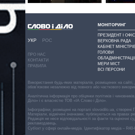
МОНІТОРИНГ
ПРЕЗИДЕНТ І ОФІС
УКР
РОС
ВЕРХОВНА РАДА
КАБІНЕТ МІНІСТРІ
ГОЛОВИ
ПРО НАС
ОБЛАДМІНІСТРАЦІ
КОНТАКТИ
МЕРИ МІСТ
ПРАВИЛА
ВСІ ПЕРСОНИ
Використання будь-яких матеріалів, розміщених на сайті,
обов’язкове незалежно від повного або часткового викори
Аналітична інформація про обіцянки політиків і чиновників
Діло» і є власністю ТОВ «ІА Слово і Діло».
Інфографіки, розміщені на порталі slovoidilo.ua, створен
Матеріали, відмічені значками, публікуються на правах р
Редакція не несе відповідальності за факти та оціночні 
рекламодавець.
Cуб'єкт у сфері онлайн-медіа. Ідентифікатор медіа – R40