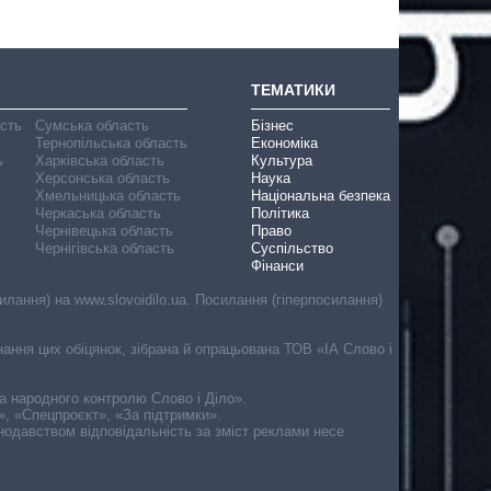
ТЕМАТИКИ
асть
Сумська область
Бізнес
Тернопільська область
Економіка
ь
Харківська область
Культура
Херсонська область
Наука
Хмельницька область
Національна безпека
Черкаська область
Політика
Чернівецька область
Право
Чернігівська область
Суспільство
Фінанси
лання) на www.slovoidilo.ua. Посилання (гіперпосилання)
онання цих обіцянок, зібрана й опрацьована ТОВ «ІА Слово і
ма народного контролю Слово і Діло».
», «Спецпроєкт», «За підтримки».
онодавством відповідальність за зміст реклами несе