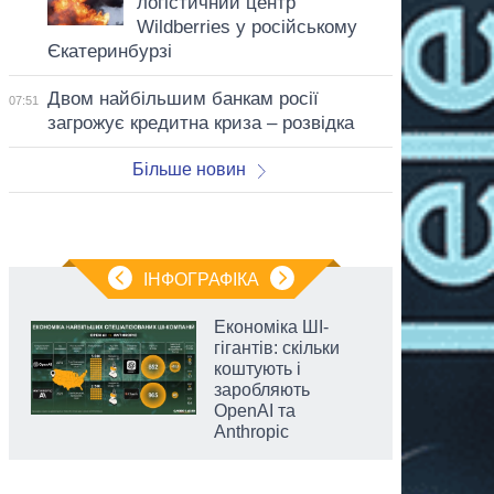
логістичний центр
Wildberries у російському
Єкатеринбурзі
Двом найбільшим банкам росії
07:51
загрожує кредитна криза – розвідка
Більше новин
ІНФОГРАФІКА
Економіка ШІ-
гігантів: скільки
коштують і
заробляють
OpenAI та
Anthropic