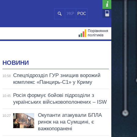
УКР
РОС
Порівняння
політиків
ЦІЙ
МЕРИ МІСТ
ВСІ ПЕРСОНИ
НОВИНИ
Спецпідрозділ ГУР знищив ворожий
10:58
комплекс «Панцирь-С1» у Криму
Росія формує бойові підрозділи з
10:45
українських військовополонених – ISW
Окупанти атакували БПЛА
10:27
ринок на на Сумщині, є
важкопоранені