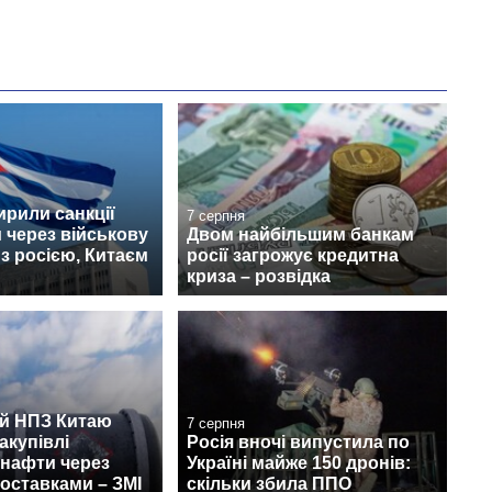
рили санкції
7 серпня
 через військову
Двом найбільшим банкам
з росією, Китаєм
росії загрожує кредитна
криза – розвідка
й НПЗ Китаю
7 серпня
акупівлі
Росія вночі випустила по
 нафти через
Україні майже 150 дронів:
поставками – ЗМІ
скільки збила ППО