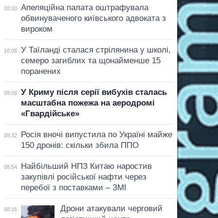
Апеляційна палата оштрафувала
10:10
обвинуваченого київського адвоката з
вироком
У Таїланді сталася стрілянина у школі,
10:08
семеро загиблих та щонайменше 15
поранених
У Криму після серії вибухів сталась
09:58
масштабна пожежа на аеродромі
«Гвардійське»
Росія вночі випустила по Україні майже
09:32
150 дронів: скільки збила ППО
Найбільший НПЗ Китаю наростив
08:54
закупівлі російської нафти через
перебої з поставками – ЗМІ
Дрони атакували черговий
08:16