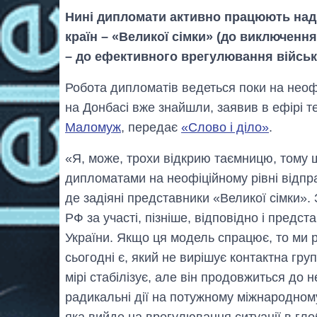
Нині дипломати активно працюють над
країн – «Великої сімки» (до виключення 
– до ефективного врегулювання військо
Робота дипломатів ведеться поки на неофі
на Донбасі вже знайшли, заявив в ефірі 
Маломуж
, передає
«Слово і діло»
.
«Я, може, трохи відкрию таємницю, тому
дипломатами на неофіційному рівні відпр
де задіяні представники «Великої сімки».
РФ за участі, пізніше, відповідно і предс
України. Якщо ця модель спрацює, то ми 
сьогодні є, який не вирішує контактна груп
мірі стабілізує, але він продовжиться до н
радикальні дії на потужному міжнародному 
яка вийде на врегулювання ситуації в гло