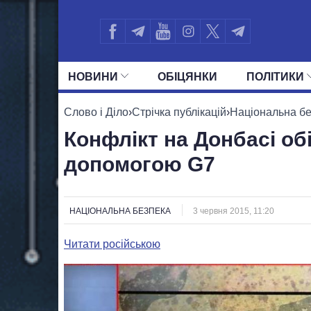
НОВИНИ
ОБIЦЯНКИ
ПОЛIТИКИ
УСІ ПОЛІТИКИ
ПРЕЗИДЕНТ І ОФ
Слово і Діло
›
Стрічка публікацій
›
Національна б
Конфлікт на Донбасі об
допомогою G7
НАЦІОНАЛЬНА БЕЗПЕКА
3 червня 2015, 11:20
Читати російською