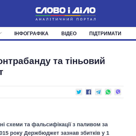
ІНФОГРАФІКА
ВІДЕО
ПІДТРИМАТИ
ІС
СТРІЧКА
ВЕРХОВНА РАДА
ПОДІЇ
СТАТТІ
КАБІНЕТ МІНІСТРІВ
ДУМКИ
ОГЛЯДИ
ГОЛОВИ ОБЛАДМІНІСТРА
ДАЙДЖЕСТИ
онтрабанду та тіньовий
ПОЛІТИКА
ДЕПУТАТИ
ЕКОНОМІКА
КОМІТЕТИ
СУСПІЛЬСТВО
ФРАКЦІЇ
ОКРУГИ
СВІТ
т
ні схеми та фальсифікації з паливом за
015 року Держбюджет зазнав збитків у 1