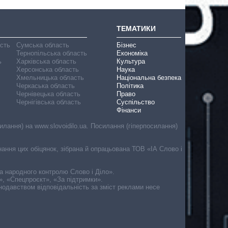
ТЕМАТИКИ
асть
Сумська область
Бізнес
Тернопільська область
Економіка
ь
Харківська область
Культура
Херсонська область
Наука
Хмельницька область
Національна безпека
Черкаська область
Політика
Чернівецька область
Право
Чернігівська область
Суспільство
Фінанси
лання) на www.slovoidilo.ua. Посилання (гіперпосилання)
онання цих обіцянок, зібрана й опрацьована ТОВ «ІА Слово і
ма народного контролю Слово і Діло».
», «Спецпроєкт», «За підтримки».
онодавством відповідальність за зміст реклами несе