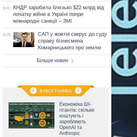
КНДР заробила близько $22 млрд від
11:41
початку війни в Україні попри
міжнародні санкції – ЗМІ
САП у жовтні скерує до суду
11:20
справу бізнесмена
Комарницького про землю
Більше новин
ІНФОГРАФІКА
Економіка ШІ-
гігантів: скільки
коштують і
заробляють
OpenAI та
Anthropic