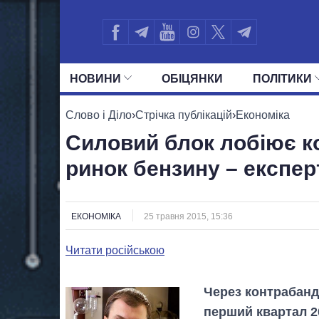
НОВИНИ
ОБIЦЯНКИ
ПОЛIТИКИ
УСІ ПОЛІТИКИ
ПРЕЗИДЕНТ І ОФ
Слово і Діло
›
Стрічка публікацій
›
Економіка
Силовий блок лобіює к
ринок бензину – експер
ЕКОНОМІКА
25 травня 2015, 15:36
Читати російською
Через контрабанд
перший квартал 2