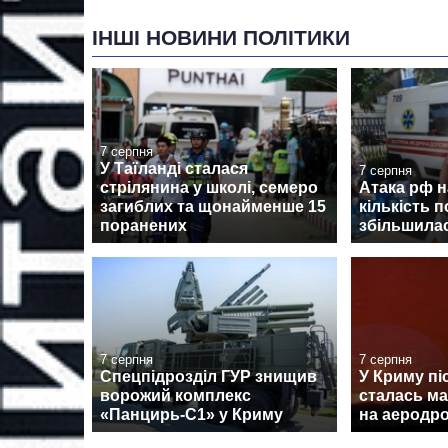
ІНШІ НОВИНИ ПОЛІТИКИ
7 серпня
У Таїланді сталася
7 серпня
стрілянина у школі, семеро
Атака рф 
загиблих та щонайменше 15
кількість 
поранених
збільшилас
7 серпня
7 серпня
Спецпідрозділ ГУР знищив
У Криму піс
ворожий комплекс
сталась м
«Панцирь-С1» у Криму
на аеродро