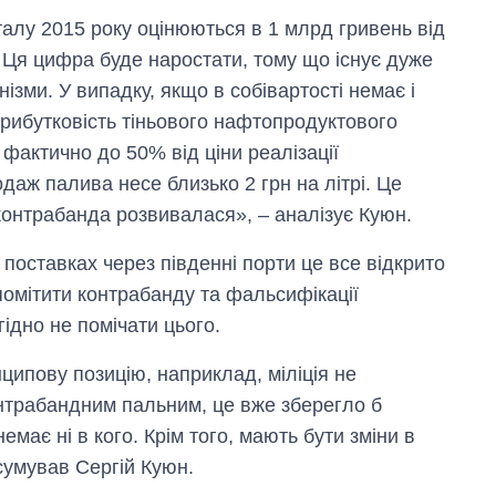
талу 2015 року оцінюються в 1 млрд гривень від
 Ця цифра буде наростати, тому що існує дуже
нізми. У випадку, якщо в собівартості немає і
прибутковість тіньового нафтопродуктового
о фактично до 50% від ціни реалізації
аж палива несе близько 2 грн на літрі. Це
контрабанда розвивалася», – аналізує Куюн.
поставках через південні порти це все відкрито
 помітити контрабанду та фальсифікації
ідно не помічати цього.
ципову позицію, наприклад, міліція не
Як за 10 років
змінилася кількість
нтрабандним пальним, це вже зберегло б
вступників на
емає ні в кого. Крім того, мають бути зміни в
бакалаврат,
магістратуру та
дсумував Сергій Куюн.
аспірантуру