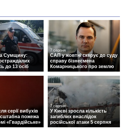
7 серпня
на Сумщину:
САП у жовтні скерує до суду
постраждалих
справу бізнесмена
ь до 13 осіб
Комарницького про землю
7 серпня
ля серії вибухів
У Києві зросла кількість
асштабна пожежа
загиблих внаслідок
мі «Гвардійське»
російської атаки 5 серпня