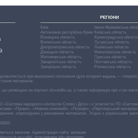
РЕГІОНИ
Київ
Івано-Франківська обл
Автономна республіка Крим
Київська область
Вінницька область
Кіровоградська област
В
Волинська область
Луганська область
Дніпропетровська область
Львівська область
Й
Донецька область
Миколаївська область
Житомирська область
Одеська область
Закарпатська область
Полтавська область
Запорізька область
Рівненська область
 дозволяється при вказуванні посилання (для інтернет-видань — гіперпоси
стання матеріалів.
, що розміщені на порталі slovoidilo.ua, а також інформація про стан вик
і ГО «Система народного контролю Слово і Діло» і є власністю ГО «Систе
еклами: «Промо», «Новини компаній», «Позиція», «Партнерський матеріал
судження, оприлюднені у рекламних матеріалах. Згідно з українським зак
-05063
няються законом. Адміністрація сайту залишає
ікується на сайті, власниками або авторами