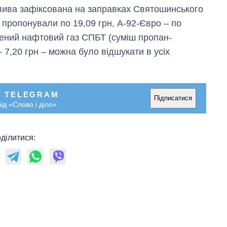
алива зафіксована на заправках Святошинського
 пропонували по 19,09 грн, А-92-Євро – по
джений нафтовий газ СПБТ (суміш пропан-
 7,20 грн – можна було відшукати в усіх
У TELEGRAM
Підписатися
ід «Слово і діло»
ділитися: