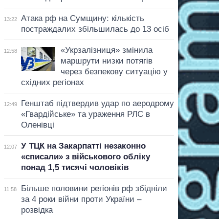
Атака рф на Сумщину: кількість
13:22
постраждалих збільшилась до 13 осіб
«Укрзалізниця» змінила
12:58
маршрути низки потягів
через безпекову ситуацію у
східних регіонах
Генштаб підтвердив удар по аеродрому
12:49
«Гвардійське» та ураження РЛС в
Оленівці
У ТЦК на Закарпатті незаконно
12:07
«списали» з військового обліку
понад 1,5 тисячі чоловіків
Більше половини регіонів рф збідніли
11:58
за 4 роки війни проти України –
розвідка