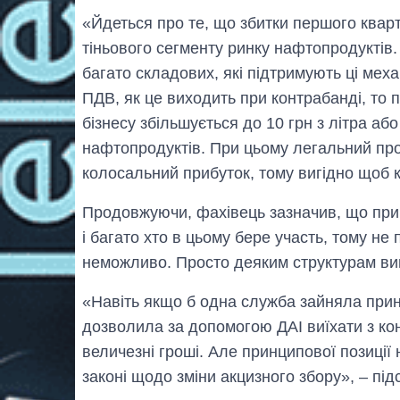
«Йдеться про те, що збитки першого квар
тіньового сегменту ринку нафтопродуктів.
багато складових, які підтримують ці меха
ПДВ, як це виходить при контрабанді, то 
бізнесу збільшується до 10 грн з літра аб
нафтопродуктів. При цьому легальний прод
колосальний прибуток, тому вигідно щоб 
Продовжуючи, фахівець зазначив, що при 
і багато хто в цьому бере участь, тому не
неможливо. Просто деяким структурам виг
«Навіть якщо б одна служба зайняла прин
дозволила за допомогою ДАІ виїхати з ко
величезні гроші. Але принципової позиції н
законі щодо зміни акцизного збору», – пі