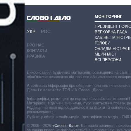
МОНІТОРИНГ
ПРЕЗИДЕНТ І ОФІС
УКР
РОС
ВЕРХОВНА РАДА
КАБІНЕТ МІНІСТРІ
ГОЛОВИ
ПРО НАС
ОБЛАДМІНІСТРАЦІ
КОНТАКТИ
МЕРИ МІСТ
ПРАВИЛА
ВСІ ПЕРСОНИ
Використання будь-яких матеріалів, розміщених на сайті,
обов’язкове незалежно від повного або часткового викори
Аналітична інформація про обіцянки політиків і чиновників
Діло» і є власністю ТОВ «ІА Слово і Діло».
Інфографіки, розміщені на порталі slovoidilo.ua, створен
Матеріали, відмічені значками, публікуються на правах р
Редакція не несе відповідальності за факти та оціночні 
рекламодавець.
Cуб'єкт у сфері онлайн-медіа. Ідентифікатор медіа – R40
© 2009—2026
«Слово і Діло»
.
Всі права захищені і охоро
за собою право не погоджуватися з інформацією, яка публ