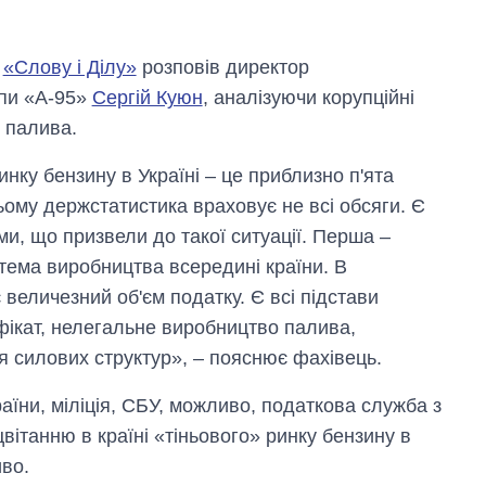
і
«Слову і Ділу»
розповів директор
упи «А-95»
Сергій Куюн
, аналізуючи корупційні
 палива.
инку бензину в Україні – це приблизно п'ята
ьому держстатистика враховує не всі обсяги. Є
ми, що призвели до такої ситуації. Перша –
стема виробництва всередині країни. В
величезний об'єм податку. Є всі підстави
ікат, нелегальне виробництво палива,
я силових структур», – пояснює фахівець.
їни, міліція, СБУ, можливо, податкова служба з
ітанню в країні «тіньового» ринку бензину в
иво.