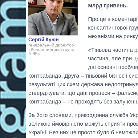
млрд гривень.
Про це в коментар
консалтингової гр
механізми на ринку
Сергій Куюн
генеральний директор
«Тіньова частина р
«Консалтингової групи
А-95»
частина, але при ц
дві основні пробле
контрабанда. Друга – тіньовий бізнес і си
результаті цих схем держава недоотримує 
стверджувати, що дані процеси – фальсиф
контрабанда – не проходять без залученн
За його словами, прикордонна служба Укра
великою ймовірністю можуть сприяти процв
Україні. Без них це просто було б неможл