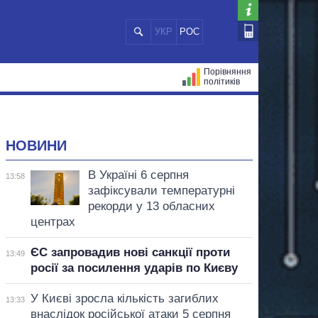
УКР
РОС
Порівняння
політиків
ЦІЙ
МЕРИ МІСТ
ВСІ ПЕРСОНИ
НОВИНИ
В Україні 6 серпня
13:58
зафіксували температурні
рекорди у 13 обласних
центрах
ЄС запровадив нові санкції проти
13:49
росії за посилення ударів по Києву
У Києві зросла кількість загиблих
13:33
внаслідок російської атаки 5 серпня