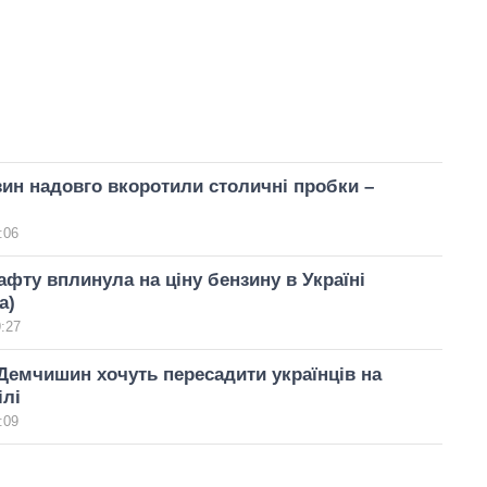
зин надовго вкоротили столичні пробки –
:06
нафту вплинула на ціну бензину в Україні
а)
9:27
Демчишин хочуть пересадити українців на
ілі
:09